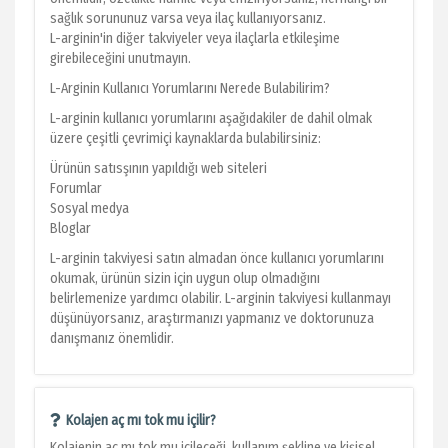
sağlık sorununuz varsa veya ilaç kullanıyorsanız.
L-arginin'in diğer takviyeler veya ilaçlarla etkileşime
girebileceğini unutmayın.
L-Arginin Kullanıcı Yorumlarını Nerede Bulabilirim?
L-arginin kullanıcı yorumlarını aşağıdakiler de dahil olmak
üzere çeşitli çevrimiçi kaynaklarda bulabilirsiniz:
Ürünün satısşının yapıldığı web siteleri
Forumlar
Sosyal medya
Bloglar
L-arginin takviyesi satın almadan önce kullanıcı yorumlarını
okumak, ürünün sizin için uygun olup olmadığını
belirlemenize yardımcı olabilir. L-arginin takviyesi kullanmayı
düşünüyorsanız, araştırmanızı yapmanız ve doktorunuza
danışmanız önemlidir.
Kolajen aç mı tok mu içilir?
Kolajenin aç mı tok mu içileceği, kullanım şekline ve kişisel