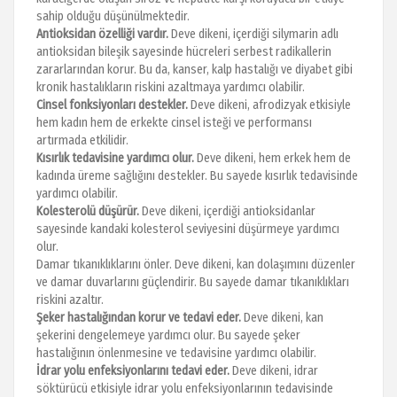
sahip olduğu düşünülmektedir.
Antioksidan özelliği vardır.
Deve dikeni, içerdiği silymarin adlı
antioksidan bileşik sayesinde hücreleri serbest radikallerin
zararlarından korur. Bu da, kanser, kalp hastalığı ve diyabet gibi
kronik hastalıkların riskini azaltmaya yardımcı olabilir.
Cinsel fonksiyonları destekler.
Deve dikeni, afrodizyak etkisiyle
hem kadın hem de erkekte cinsel isteği ve performansı
artırmada etkilidir.
Kısırlık tedavisine yardımcı olur.
Deve dikeni, hem erkek hem de
kadında üreme sağlığını destekler. Bu sayede kısırlık tedavisinde
yardımcı olabilir.
Kolesterolü düşürür.
Deve dikeni, içerdiği antioksidanlar
sayesinde kandaki kolesterol seviyesini düşürmeye yardımcı
olur.
Damar tıkanıklıklarını önler. Deve dikeni, kan dolaşımını düzenler
ve damar duvarlarını güçlendirir. Bu sayede damar tıkanıklıkları
riskini azaltır.
Şeker hastalığından korur ve tedavi eder.
Deve dikeni, kan
şekerini dengelemeye yardımcı olur. Bu sayede şeker
hastalığının önlenmesine ve tedavisine yardımcı olabilir.
İdrar yolu enfeksiyonlarını tedavi eder.
Deve dikeni, idrar
söktürücü etkisiyle idrar yolu enfeksiyonlarının tedavisinde