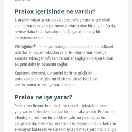
Prelox içerisinde ne vardır?
L-arginin
, vücutta nitrik oksit üretimini arttırır. Nitrik oksit,
kan damarlarını genişletmeye yardımcı olan bir gazdır. Bu da,
penise daha fazla kan akışını sağlayarak daha iyi bir
ereksiyona neden olur.
Piknogenol®
, deniz çam kabuğundan elde edilen bir bitkisel
özüttür. Güçlü antioksidan ve anti-inflamatuar özelliğe
sahiptir. Piknogenol®, kan damarlar sağlığını koruyarak kan
akışının daha iyi olmasını sağlar.
Kuşburnu ekstresi
, C vitamini içerir ve güçlü bir
antioksidandır. Kuşburnu ekstresi, cinsel isteği ve
performansı artırmaya yardımcı olur.
Prelox ne işe yarar?
Prelox, sertleşme bozukluğu ve cinsel isteksizlik sorunu
yaşayan erkeklerde kullanılan bir gıda takviyesidir. Prelox'un
etkinliğini gösteren birçok klinik çalışma yapılmıştır. Bu
çalışmalarda, Prelox'un, erektil disfonksiyonu olan erkeklerin
ereksiyon kalitesini ve süresini iyileştirmeye yardımcı olduğu