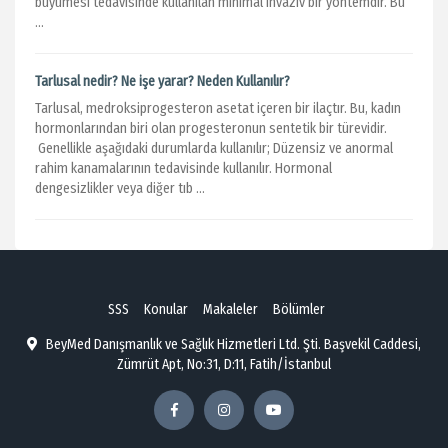
büyümesi tedavisinde kullanılan minimal invaziv bir yöntemdir. Bu
...
Tarlusal nedir? Ne işe yarar? Neden Kullanılır?
Tarlusal, medroksiprogesteron asetat içeren bir ilaçtır. Bu, kadın
hormonlarından biri olan progesteronun sentetik bir türevidir.
Genellikle aşağıdaki durumlarda kullanılır; Düzensiz ve anormal
rahim kanamalarının tedavisinde kullanılır. Hormonal
dengesizlikler veya diğer tıb ...
SSS
Konular
Makaleler
Bölümler
BeyMed Danışmanlık ve Sağlık Hizmetleri Ltd. Şti. Başvekil Caddesi,
Zümrüt Apt, No:31, D:11, Fatih/İstanbul