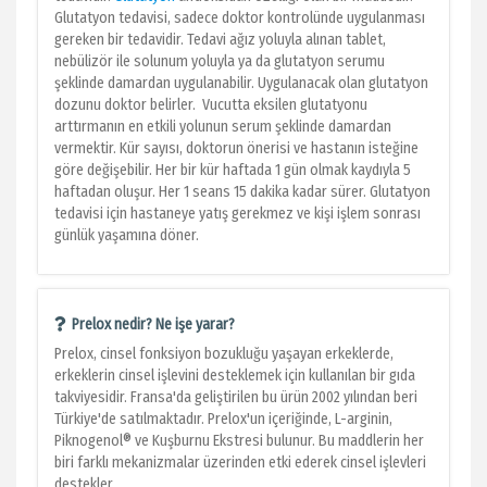
Glutatyon tedavisi, sadece doktor kontrolünde uygulanması
gereken bir tedavidir. Tedavi ağız yoluyla alınan tablet,
nebülizör ile solunum yoluyla ya da glutatyon serumu
şeklinde damardan uygulanabilir. Uygulanacak olan glutatyon
dozunu doktor belirler. Vucutta eksilen glutatyonu
arttırmanın en etkili yolunun serum şeklinde damardan
vermektir. Kür sayısı, doktorun önerisi ve hastanın isteğine
göre değişebilir. Her bir kür haftada 1 gün olmak kaydıyla 5
haftadan oluşur. Her 1 seans 15 dakika kadar sürer. Glutatyon
tedavisi için hastaneye yatış gerekmez ve kişi işlem sonrası
günlük yaşamına döner.
Prelox nedir? Ne işe yarar?
Prelox, cinsel fonksiyon bozukluğu yaşayan erkeklerde,
erkeklerin cinsel işlevini desteklemek için kullanılan bir gıda
takviyesidir. Fransa'da geliştirilen bu ürün 2002 yılından beri
Türkiye'de satılmaktadır. Prelox'un içeriğinde, L-arginin,
Piknogenol® ve Kuşburnu Ekstresi bulunur. Bu maddlerin her
biri farklı mekanizmalar üzerinden etki ederek cinsel işlevleri
destekler.