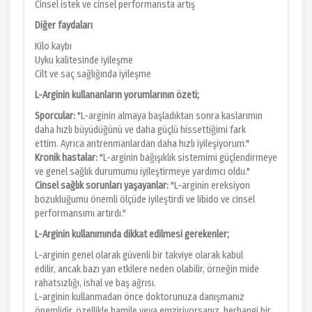
Cinsel istek ve cinsel performansta artış
Diğer faydaları
Kilo kaybı
Uyku kalitesinde iyileşme
Cilt ve saç sağlığında iyileşme
L-Arginin kullananların yorumlarının özeti;
Sporcular:
"L-arginin almaya başladıktan sonra kaslarımın
daha hızlı büyüdüğünü ve daha güçlü hissettiğimi fark
ettim. Ayrıca antrenmanlardan daha hızlı iyileşiyorum."
Kronik hastalar:
"L-arginin bağışıklık sistemimi güçlendirmeye
ve genel sağlık durumumu iyileştirmeye yardımcı oldu."
Cinsel sağlık sorunları yaşayanlar:
"L-arginin ereksiyon
bozukluğumu önemli ölçüde iyileştirdi ve libido ve cinsel
performansımı artırdı."
L-Arginin kullanımında dikkat edilmesi gerekenler;
L-arginin genel olarak güvenli bir takviye olarak kabul
edilir, ancak bazı yan etkilere neden olabilir, örneğin mide
rahatsızlığı, ishal ve baş ağrısı.
L-arginin kullanmadan önce doktorunuza danışmanız
önemlidir, özellikle hamile veya emziriyorsanız, herhangi bir