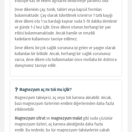
etkisiyle kas ve eklem ağrılarını dindirmeye yardımcı olur.
Deve dikeninin çay, tonik, tablet veya kapsül formları
bulunmaktadır. Çay olarak tüketilmek istenirse 1 tatlı kaşığı
deve dikeni otu 1 su bardağı kaynar suda 5-10 dakika demlenir
ve günde 1-2 kez içilir. Deve dikeni otunun herhangi bir yan
etkisi bulunmamaktadır. Ancak hamile ve emzikli
kadınların kullanması tavsiye edilmez.
Deve dikeni, birçok sağlık sorununa iyi gelen ve yaygın olarak
kullanılan bir bitkidir. Ancak, herhangi bir sağlık sorununuz
varsa, deve dikeni otu kullanmadan önce mutlaka bir doktora
danışmanız tavsiye edilir.
Magnezyum aç mı tok mu içilir?
Magnezyum takviyesi, aç veya tok karnına alınabilir. Ancak,
bazı magnezyum türlerinin emilimi diğerlerinden daha fazla
etkilenebilir.
Magnezyum sitrat
ve
magnezyum malat
gibi suda çözünür
magnezyum türleri, aç karnına alındığında daha fazla
emilir. Bu nedenle, bu tür magnezyum takviyelerini sabah