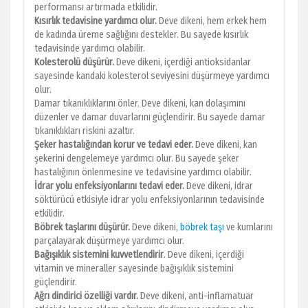
performansı artırmada etkilidir.
Kısırlık tedavisine yardımcı olur.
Deve dikeni, hem erkek hem
de kadında üreme sağlığını destekler. Bu sayede kısırlık
tedavisinde yardımcı olabilir.
Kolesterolü düşürür.
Deve dikeni, içerdiği antioksidanlar
sayesinde kandaki kolesterol seviyesini düşürmeye yardımcı
olur.
Damar tıkanıklıklarını önler. Deve dikeni, kan dolaşımını
düzenler ve damar duvarlarını güçlendirir. Bu sayede damar
tıkanıklıkları riskini azaltır.
Şeker hastalığından korur ve tedavi eder.
Deve dikeni, kan
şekerini dengelemeye yardımcı olur. Bu sayede şeker
hastalığının önlenmesine ve tedavisine yardımcı olabilir.
İdrar yolu enfeksiyonlarını tedavi eder.
Deve dikeni, idrar
söktürücü etkisiyle idrar yolu enfeksiyonlarının tedavisinde
etkilidir.
Böbrek taşlarını düşürür.
Deve dikeni,
böbrek taşı
ve kumlarını
parçalayarak düşürmeye yardımcı olur.
Bağışıklık sistemini kuvvetlendirir
. Deve dikeni, içerdiği
vitamin ve mineraller sayesinde bağışıklık sistemini
güçlendirir.
Ağrı dindirici özelliği vardır.
Deve dikeni, anti-inflamatuar