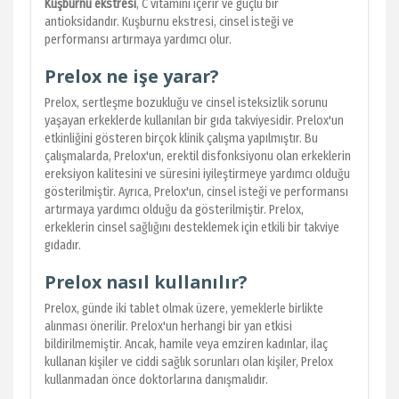
Kuşburnu ekstresi
, C vitamini içerir ve güçlü bir
antioksidandır. Kuşburnu ekstresi, cinsel isteği ve
performansı artırmaya yardımcı olur.
Prelox ne işe yarar?
Prelox, sertleşme bozukluğu ve cinsel isteksizlik sorunu
yaşayan erkeklerde kullanılan bir gıda takviyesidir. Prelox'un
etkinliğini gösteren birçok klinik çalışma yapılmıştır. Bu
çalışmalarda, Prelox'un, erektil disfonksiyonu olan erkeklerin
ereksiyon kalitesini ve süresini iyileştirmeye yardımcı olduğu
gösterilmiştir. Ayrıca, Prelox'un, cinsel isteği ve performansı
artırmaya yardımcı olduğu da gösterilmiştir. Prelox,
erkeklerin cinsel sağlığını desteklemek için etkili bir takviye
gıdadır.
Prelox nasıl kullanılır?
Prelox, günde iki tablet olmak üzere, yemeklerle birlikte
alınması önerilir. Prelox'un herhangi bir yan etkisi
bildirilmemiştir. Ancak, hamile veya emziren kadınlar, ilaç
kullanan kişiler ve ciddi sağlık sorunları olan kişiler, Prelox
kullanmadan önce doktorlarına danışmalıdır.