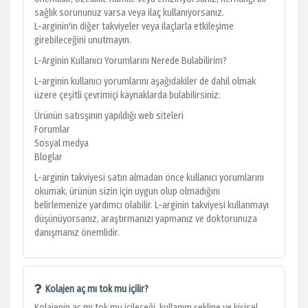
sağlık sorununuz varsa veya ilaç kullanıyorsanız.
L-arginin'in diğer takviyeler veya ilaçlarla etkileşime
girebileceğini unutmayın.
L-Arginin Kullanıcı Yorumlarını Nerede Bulabilirim?
L-arginin kullanıcı yorumlarını aşağıdakiler de dahil olmak
üzere çeşitli çevrimiçi kaynaklarda bulabilirsiniz:
Ürünün satısşının yapıldığı web siteleri
Forumlar
Sosyal medya
Bloglar
L-arginin takviyesi satın almadan önce kullanıcı yorumlarını
okumak, ürünün sizin için uygun olup olmadığını
belirlemenize yardımcı olabilir. L-arginin takviyesi kullanmayı
düşünüyorsanız, araştırmanızı yapmanız ve doktorunuza
danışmanız önemlidir.
Kolajen aç mı tok mu içilir?
Kolajenin aç mı tok mu içileceği, kullanım şekline ve kişisel