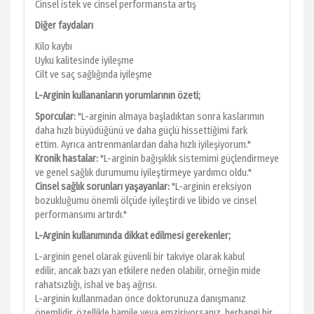
Cinsel istek ve cinsel performansta artış
Diğer faydaları
Kilo kaybı
Uyku kalitesinde iyileşme
Cilt ve saç sağlığında iyileşme
L-Arginin kullananların yorumlarının özeti;
Sporcular:
"L-arginin almaya başladıktan sonra kaslarımın
daha hızlı büyüdüğünü ve daha güçlü hissettiğimi fark
ettim. Ayrıca antrenmanlardan daha hızlı iyileşiyorum."
Kronik hastalar:
"L-arginin bağışıklık sistemimi güçlendirmeye
ve genel sağlık durumumu iyileştirmeye yardımcı oldu."
Cinsel sağlık sorunları yaşayanlar:
"L-arginin ereksiyon
bozukluğumu önemli ölçüde iyileştirdi ve libido ve cinsel
performansımı artırdı."
L-Arginin kullanımında dikkat edilmesi gerekenler;
L-arginin genel olarak güvenli bir takviye olarak kabul
edilir, ancak bazı yan etkilere neden olabilir, örneğin mide
rahatsızlığı, ishal ve baş ağrısı.
L-arginin kullanmadan önce doktorunuza danışmanız
önemlidir, özellikle hamile veya emziriyorsanız, herhangi bir