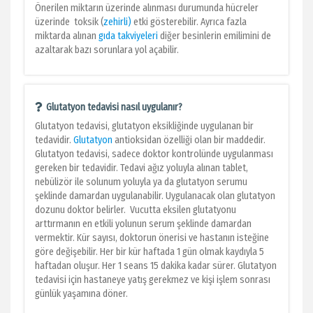
Önerilen miktarın üzerinde alınması durumunda hücreler
üzerinde toksik (
zehirli)
etki gösterebilir. Ayrıca fazla
miktarda alınan
gıda takviyeleri
diğer besinlerin emilimini de
azaltarak bazı sorunlara yol açabilir.
Glutatyon tedavisi nasıl uygulanır?
Glutatyon tedavisi, glutatyon eksikliğinde uygulanan bir
tedavidir.
Glutatyon
antioksidan özelliği olan bir maddedir.
Glutatyon tedavisi, sadece doktor kontrolünde uygulanması
gereken bir tedavidir. Tedavi ağız yoluyla alınan tablet,
nebülizör ile solunum yoluyla ya da glutatyon serumu
şeklinde damardan uygulanabilir. Uygulanacak olan glutatyon
dozunu doktor belirler. Vucutta eksilen glutatyonu
arttırmanın en etkili yolunun serum şeklinde damardan
vermektir. Kür sayısı, doktorun önerisi ve hastanın isteğine
göre değişebilir. Her bir kür haftada 1 gün olmak kaydıyla 5
haftadan oluşur. Her 1 seans 15 dakika kadar sürer. Glutatyon
tedavisi için hastaneye yatış gerekmez ve kişi işlem sonrası
günlük yaşamına döner.