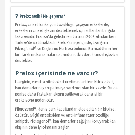
Prelox nedir? Ne işe yarar?
Prelox, cinsel fonksiyon bozukluğu yaşayan erkeklerde,
erkeklerin cinsel işlevini desteklemek için kullanılan bir gıda
takviyesidir. Fransa'da geliştirilen bu ürün 2002 yılından beri
Türkiye'de satılmaktadır. Prelox'un içeriğinde, L-arginin,
Piknogenol® ve Kuşburnu Ekstresi bulunur. Bu maddlerin her
biri farklı mekanizmalar üzerinden etki ederek cinsel işlevleri
destekler.
Prelox içerisinde ne vardır?
L-arginin
, vücutta nitrik oksit üretimini arttırır. Nitrik oksit,
kan damarlarını genişletmeye yardımcı olan bir gazdır. Bu da,
penise daha fazla kan akışını sağlayarak daha iyi bir
ereksiyona neden olur.
Piknogenol®
, deniz çam kabuğundan elde edilen bir bitkisel
özüttür. Güçlü antioksidan ve anti-inflamatuar özelliğe
sahiptir. Piknogenol®, kan damarlar sağlığını koruyarak kan
akışının daha iyi olmasını sağlar.