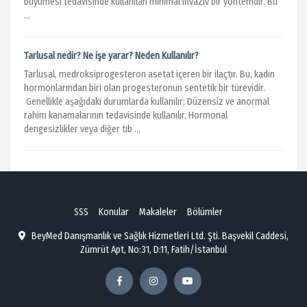
büyümesi tedavisinde kullanılan minimal invaziv bir yöntemdir. Bu
...
Tarlusal nedir? Ne işe yarar? Neden Kullanılır?
Tarlusal, medroksiprogesteron asetat içeren bir ilaçtır. Bu, kadın
hormonlarından biri olan progesteronun sentetik bir türevidir.
Genellikle aşağıdaki durumlarda kullanılır; Düzensiz ve anormal
rahim kanamalarının tedavisinde kullanılır. Hormonal
dengesizlikler veya diğer tıb ...
SSS
Konular
Makaleler
Bölümler
BeyMed Danışmanlık ve Sağlık Hizmetleri Ltd. Şti. Başvekil Caddesi,
Zümrüt Apt, No:31, D:11, Fatih/İstanbul